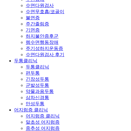
수면다원검사
수면무호흡/코골이
불면증
주간졸림증
기면증
하지불안증후군
렘수면행동장애
주기성하지운동증
수면다원검사 후기
두통클리닉
두통클리닉
편두통
긴장성두통
군발성두통
약물과용두통
삼차신경통
만성두통
어지럼증 클리닉
어지럼증 클리닉
말초성 어지럼증
중추성 어지럼증