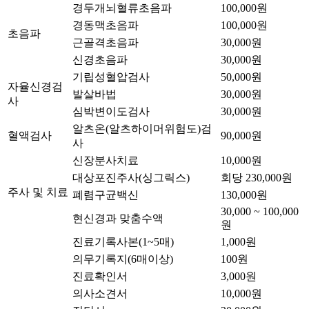
경두개뇌혈류초음파
100,000원
경동맥초음파
100,000원
초음파
근골격초음파
30,000원
신경초음파
30,000원
기립성혈압검사
50,000원
자율신경검
발살바법
30,000원
사
심박변이도검사
30,000원
알츠온(알츠하이머위험도)검
혈액검사
90,000원
사
신장분사치료
10,000원
대상포진주사(싱그릭스)
회당 230,000원
주사 및 치료
폐렴구균백신
130,000원
30,000 ~ 100,000
현신경과 맞춤수액
원
진료기록사본(1~5매)
1,000원
의무기록지(6매이상)
100원
진료확인서
3,000원
의사소견서
10,000원