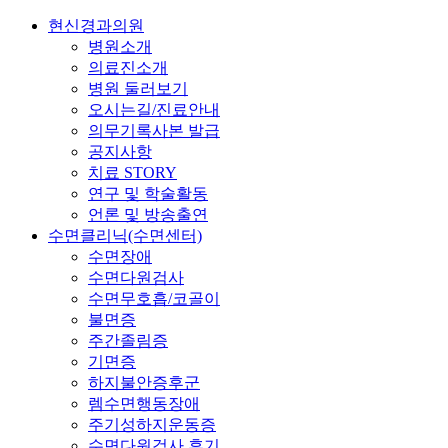
현신경과의원
병원소개
의료진소개
병원 둘러보기
오시는길/진료안내
의무기록사본 발급
공지사항
치료 STORY
연구 및 학술활동
언론 및 방송출연
수면클리닉(수면센터)
수면장애
수면다원검사
수면무호흡/코골이
불면증
주간졸림증
기면증
하지불안증후군
렘수면행동장애
주기성하지운동증
수면다원검사 후기