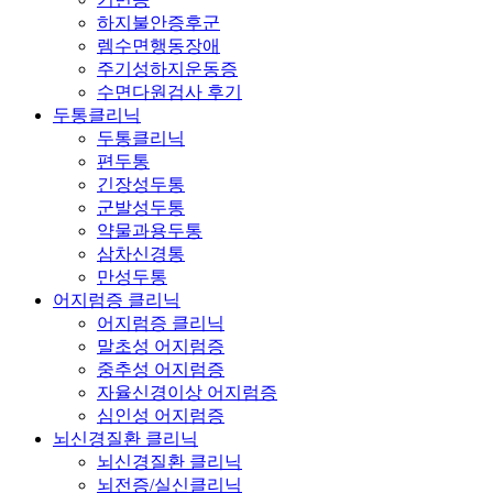
하지불안증후군
렘수면행동장애
주기성하지운동증
수면다원검사 후기
두통클리닉
두통클리닉
편두통
긴장성두통
군발성두통
약물과용두통
삼차신경통
만성두통
어지럼증 클리닉
어지럼증 클리닉
말초성 어지럼증
중추성 어지럼증
자율신경이상 어지럼증
심인성 어지럼증
뇌신경질환 클리닉
뇌신경질환 클리닉
뇌전증/실신클리닉