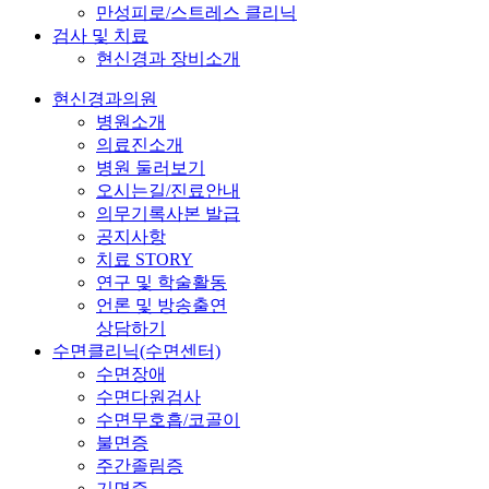
만성피로/스트레스 클리닉
검사 및 치료
현신경과 장비소개
현신경과의원
병원소개
의료진소개
병원 둘러보기
오시는길/진료안내
의무기록사본 발급
공지사항
치료 STORY
연구 및 학술활동
언론 및 방송출연
상담하기
수면클리닉(수면센터)
수면장애
수면다원검사
수면무호흡/코골이
불면증
주간졸림증
기면증